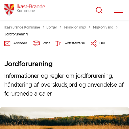
Tilbage til
Ikast-Brande Kommune
Borger
Teknik og miljø
Miljø og vand
Jordforurening
Abonner
Print
Skriftstørrelse
Del
Jordforurening
Informationer og regler om jordforurening,
håndtering af overskudsjord og anvendelse af
forurenede arealer