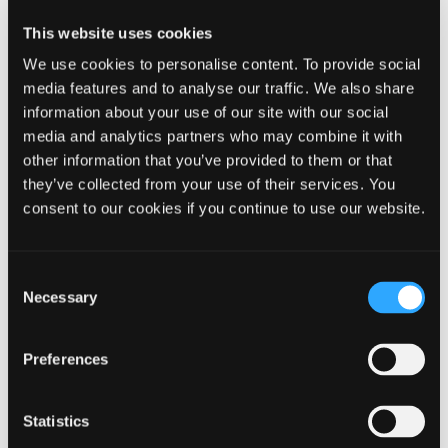
V1-kortlagte arealer
This website uses cookies
We use cookies to personalise content. To provide social
V2-kortlagte arealer
media features and to analyse our traffic. We also share
information about your use of our site with our social
Jordflytning
media and analytics partners who may combine it with
other information that you’ve provided to them or that
they’ve collected from your use of their services. You
Hvad betyder det for mig som grundejer?
consent to our cookies if you continue to use our website.
Consent
Kontakt
Necessary
Selection
Teknik og Miljø
Administration Vest,
Preferences
Sjællandsgade 6,
7430 Ikast
Tlf.: 9960 4000
Statistics
Mail:
teknikogmiljoomraade@ikast-brande.dk