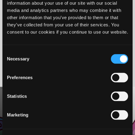
Besøg byerne
information about your use of our site with our social
media and analytics partners who may combine it with
other information that you’ve provided to them or that
Find bolig
they’ve collected from your use of their services. You
consent to our cookies if you continue to use our website.
Hærvejen 🔗
Consent
Necessary
Selection
Nem samkørsel med NaboGo 🔗
Preferences
Statistics
Hærvejen
Marketing
Se video om Hærvejen