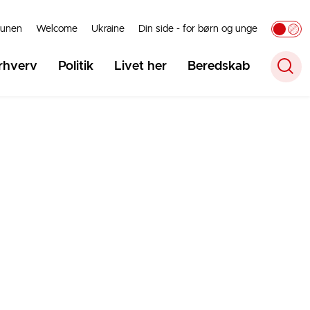
unen
Welcome
Ukraine
Din side - for børn og unge
rhverv
Politik
Livet her
Beredskab