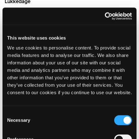
Lukkedage
Alle dagtilbud har lukket:
- Grundlovsdag den 5. juni
- Juleaftensdag den 24. december
This website uses cookies
Den 31. december lukker daginstitutionerne klokken 13.00.
We use cookies to personalise content. To provide social
media features and to analyse our traffic. We also share
Det er desuden vedtaget, at distrikterne kan arrangere
sampasning på dage med lavt fremmøde:
information about your use of our site with our social
media and analytics partners who may combine it with
- fredagen efter Kr. Himmelfartsdag
other information that you’ve provided to them or that
- sommerferien (uge 28-29-30)
they’ve collected from your use of their services. You
- dagene mellem jul og nytår
consent to our cookies if you continue to use our website.
Retningslinjer for feriepasning
Den enkelte institution undersøger i god tid før lukkedagen, hvor
Consent
mange børn, der har behov for pasning. Undersøgelsen kan
Necessary
Selection
foregå enten digitalt, ved opslag i institutionen eller et brev til
hver enkelt barns forældre. Hvis undersøgelsen viser et
fremmøde/pasningsbehov på under 35 % af de indskrevne børn i