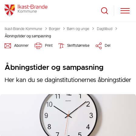
Tilbage til
Ikast-Brande Kommune
Borger
Børn og unge
Dagtilbud
Åbningstider og sampasning
Abonner
Print
Skriftstørrelse
Del
Åbningstider og sampasning
Her kan du se daginstitutionernes åbningstider