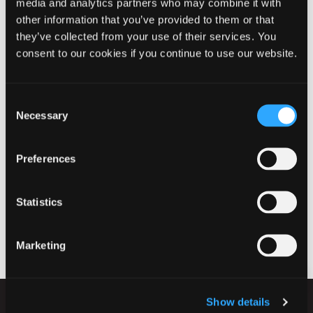
media and analytics partners who may combine it with
Kontaktoplysninger
other information that you’ve provided to them or that
they’ve collected from your use of their services. You
Egne børn i plejefamilier
consent to our cookies if you continue to use our website.
Consent
Necessary
Selection
Kontakt
Afdelingsleder
Lena Troldborg
Preferences
Tel: 9960 5538
Mail:
lmmje@ikast-brande.dk
Statistics
Marketing
Show details