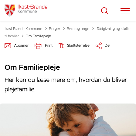
Tilbage til
Ikast-Brande Kommune
Borger
Børn og unge
Rådgivning og støtte
til familier
Om Familiepleje
Abonner
Print
Skriftstørrelse
Del
Om Familiepleje
Her kan du læse mere om, hvordan du bliver
plejefamilie.