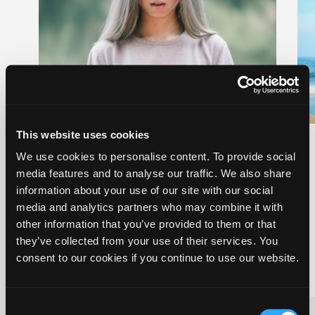
This website uses cookies
PPR (Pædagogisk Psykologisk
We use cookies to personalise content. To provide social
Rådgivning)
media features and to analyse our traffic. We also share
PPR yder råd og vejledning i forbindelse
information about your use of our site with our social
med børn og unge i alderen 0 – 18 år, hvis
media and analytics partners who may combine it with
der er udfordringer i tilknytning til deres
other information that you’ve provided to them or that
udvikling.
they’ve collected from your use of their services. You
consent to our cookies if you continue to use our website.
Consent