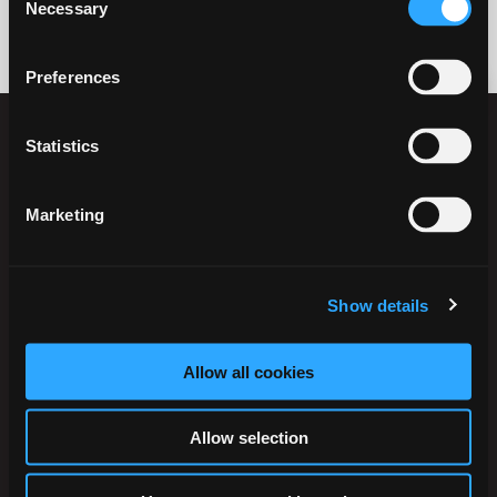
Necessary
Selection
Preferences
Statistics
Marketing
Ikast-Brande Kommune
Rådhusstrædet 6
Show details
7430 Ikast
Tlf.:
+45 99 60 40 00
Allow all cookies
CVR: 29 18 96 17
EAN-numre
Allow selection
Digital post til og fra kommunen