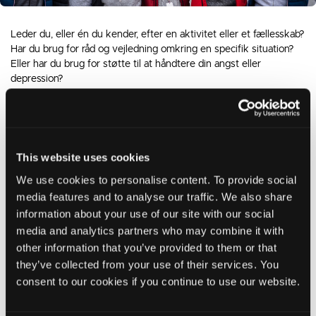
Leder du, eller én du kender, efter en aktivitet eller et fællesskab?
Har du brug for råd og vejledning omkring en specifik situation?
Eller har du brug for støtte til at håndtere din angst eller
depression?
Socialkompas er en digital platform, hvor du kan søge efter
relevante tilbud, aktiviteter eller fællesskaber.
Samtidig kan frivillige organisationer synliggøre deres indsatser
This website uses cookies
overfor mulige deltagere og kommunens ansatte og andre
We use cookies to personalise content. To provide social
fagpersoner kan hurtigt og let få et samlet overblik over
media features and to analyse our traffic. We also share
aktiviteter og tilbud - og guide borgere hertil.
information about your use of our site with our social
Portalen dækker både tilbud i foreninger med frivilligt socialt
media and analytics partners who may combine it with
sigte, kulturelle- og idrætstilbud samt uvisiterede kommunale
other information that you’ve provided to them or that
tilbud. Med en nem og overskuelig søgefunktion kan alle hurtigt
they’ve collected from your use of their services. You
finde frem til et relevant overblik over tilbud og muligheder og
consent to our cookies if you continue to use our website.
komme i kontakt med dem, der står bag.
Portalen leveres i et samarbejde mellem Frivilligcenter Ikast-