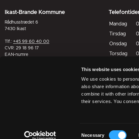
Ikast-Brande Kommune
Telefontide
Rådhusstrædet 6
Mandag
0
7430 Ikast
Tirsdag
0
Tlf.:
+45 99 60 40 00
Onsdag
0
CVR: 29 18 96 17
Torsdag
0
EAN-numre
Fredag
0
This website uses cookie
Lørdag
L
Digital post til og fra kommunen
We use cookies to personal
Søndag
L
also share information abo
combine it with other infor
Lukket
Åbn
their services. You consen
Åbningst
Consent
Facebook
Linkedin
Instagram
Necessary
Selection