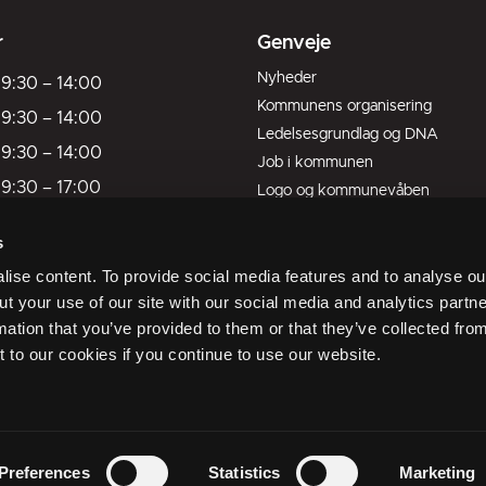
r
Genveje
Nyheder
9:30
–
14:00
Kommunens organisering
9:30
–
14:00
Ledelsesgrundlag og DNA
9:30
–
14:00
Job i kommunen
9:30
–
17:00
Logo og kommunevåben
Kort over kommunen
9:30
–
13:00
s
Livet her
ukket
ise content. To provide social media features and to analyse our
ukket
ut your use of our site with our social media and analytics part
mation that you’ve provided to them or that they’ve collected fro
er mandag kl. 09:30
t to our cookies if you continue to use our website.
ider
Preferences
Statistics
Marketing