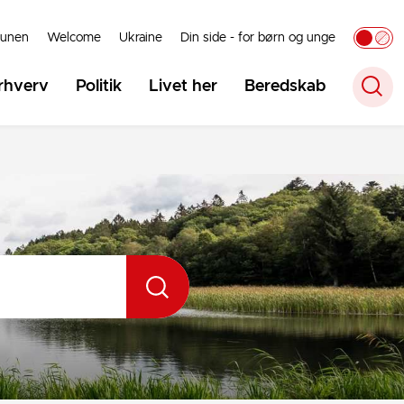
unen
Welcome
Ukraine
Din side - for børn og unge
rhverv
Politik
Livet her
Beredskab