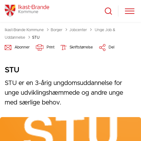
Tilbage til
Ikast-Brande Kommune
Borger
Jobcenter
Unge Job &
Uddannelse
STU
Abonner
Print
Skriftstørrelse
Del
STU
STU er en 3-årig ungdomsuddannelse for
unge udviklingshæmmede og andre unge
med særlige behov.