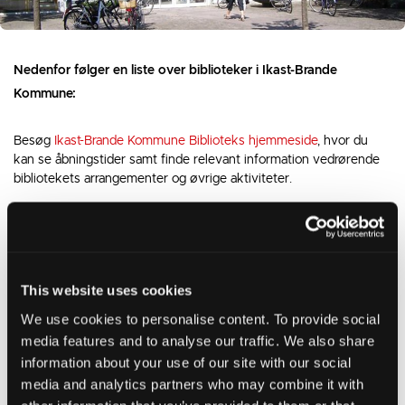
Nedenfor følger en liste over biblioteker i Ikast-Brande
Kommune:
Besøg
Ikast-Brande Kommune Biblioteks hjemmeside
, hvor du
kan se åbningstider samt finde relevant information vedrørende
bibliotekets arrangementer og øvrige aktiviteter.
Ikast Bibliotek (Hovedbibliotek)
Grønnegade 25
7430 Ikast
This website uses cookies
Brande Bibliotek
Ole Bendix Vej 7
We use cookies to personalise content. To provide social
7330 Brande
media features and to analyse our traffic. We also share
information about your use of our site with our social
Bording Bibliotek
media and analytics partners who may combine it with
Solsortevej 10