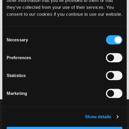
other information that you’ve provided to them or that
7441 Bording
they’ve collected from your use of their services. You
Ejstrupholm Bibliotek
consent to our cookies if you continue to use our website.
Grønningen 3
7361 Ejstrupholm
Consent
Engesvang Bibliotek
Necessary
Selection
Gl. Kongevej 97
7442 Engesvang
Preferences
Nørre-Snede Bibliotek
Skovbakken 7
8766 Nørre-Snede
Statistics
Marketing
Show details