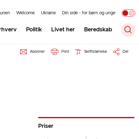
unen
Welcome
Ukraine
Din side - for børn og unge
rhverv
Politik
Livet her
Beredskab
Abonner
Print
Skriftstørrelse
Del
Priser