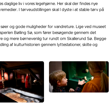
es daglige liv i vores legehjørne. Her skal der findes nye
remedier. I tørveudstillingen skal I dyste i at stable tørv på
 søer og gode muligheder for vandreture. Lige ved museet
perlen Bølling Sø, som fører besøgende gennem det
re og mere børnevenlig tur rundt om Skallerund Sø. Begge
ing af kulturhistorien gennem lyttestationer, skilte og