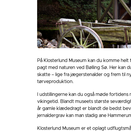
På Klosterlund Museum kan du komme helt tæ
pagt med naturen ved Bølling Sø. Her kan 
skatte – lige fra jægerstenalder og frem til
tørveproduktion.
I udstillingerne kan du også møde fortidens m
vikingetid. Blandt museets største seværd
år gamle klædedragt er blandt de bedst beva
jernaldergrav kan man stadig ane Hammerum-
Klosterlund Museum er et oplagt udflugtsmål 