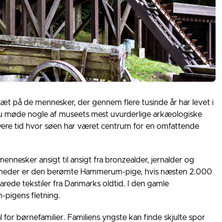
t på de mennesker, der gennem flere tusinde år har levet i
du møde nogle af museets mest uvurderlige arkæologiske
 nyere tid hvor søen har været centrum for en omfattende
ennesker ansigt til ansigt fra bronzealder, jernalder og
igheder er den berømte Hammerum-pige, hvis næsten 2.000
rede tekstiler fra Danmarks oldtid. I den gamle
pigens fletning.
for børnefamilier. Familiens yngste kan finde skjulte spor