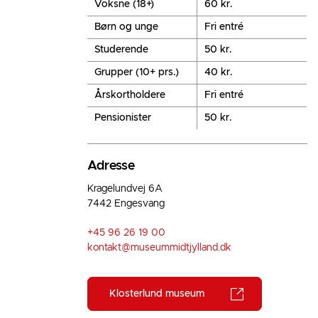
Voksne (18+)
60 kr.
Børn og unge
Fri entré
Studerende
50 kr.
Grupper (10+ prs.)
40 kr.
Årskortholdere
Fri entré
Pensionister
50 kr.
Adresse
Kragelundvej 6A
7442 Engesvang
+45 96 26 19 00
kontakt@museummidtjylland.dk
Klosterlund museum