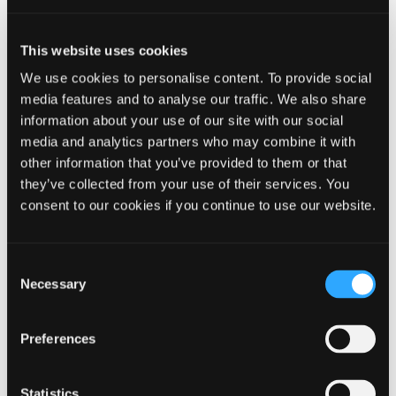
Mail:
Center_for_Radgivning_og_Myndighed_Social@ikast-
This website uses cookies
brande.dk
We use cookies to personalise content. To provide social
Adresse:
media features and to analyse our traffic. We also share
Sjællandsgade 6
information about your use of our site with our social
7430 Ikast
media and analytics partners who may combine it with
other information that you’ve provided to them or that
they’ve collected from your use of their services. You
consent to our cookies if you continue to use our website.
Centerleder, Center for Rådgivning og
Myndighed Social
Consent
Mette Christensen
Necessary
Selection
Tlf.: 99603850
Mail:
metch@ikast-brande.dk
Preferences
Statistics