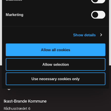
Teamleder, Center for Rådgivning og
Myndighed Social
Marketing
Sabrina Juel Therkelsen
Tlf.: 99603191
Mail:
sabjuth@ikast-brande.dk
Show details
Allow all cookies
Allow selection
Use necessary cookies only
Ikast-Brande Kommune
Rådhusstrædet 6