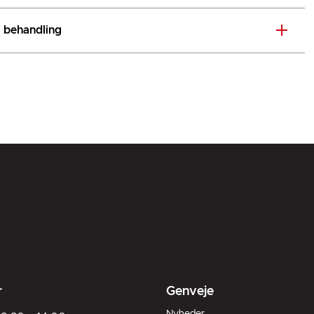
i behandling
r
Genveje