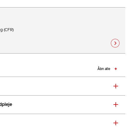
g (CFR)
Åbn alle
dpleje