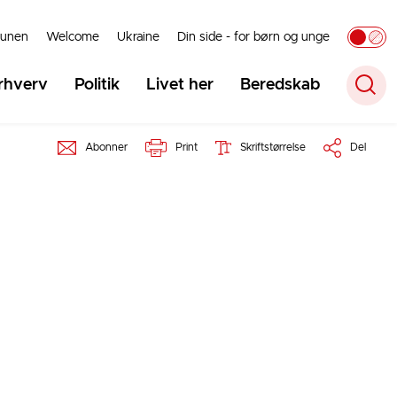
unen
Welcome
Ukraine
Din side - for børn og unge
rhverv
Politik
Livet her
Beredskab
Abonner
Print
Skriftstørrelse
Del