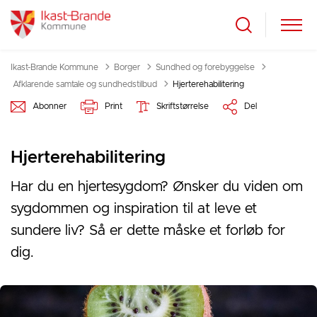
Ikast-Brande Kommune
Borger
Sundhed og forebyggelse
Tilbage til
Afklarende samtale og sundhedstilbud
Hjerterehabilitering
Abonner
Print
Skriftstørrelse
Del
Hjerterehabilitering
Har du en hjertesygdom? Ønsker du viden om
sygdommen og inspiration til at leve et
sundere liv? Så er dette måske et forløb for
dig.