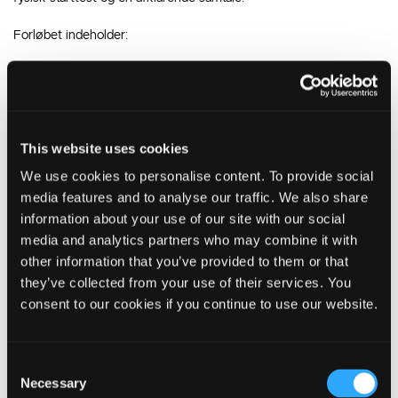
Forløbet indeholder:
2 mødegang om ugen med undervisning og motion.
Motionen foregår 2 gange ugentligt i alle 12 uger og varer 1 time
pr. gang.
Undervisning foregår 1 gang ugentligt og varer 1 ¼ time pr. gang.
This website uses cookies
Pårørende inviteres med til en undervisning, hvor der vil være
fokus på hjertevenlig kost, samt hvordan der er at være
We use cookies to personalise content. To provide social
pårørende til en, der er hjertesyg.
media features and to analyse our traffic. We also share
Fysisk sluttest og afsluttende samtale.
information about your use of our site with our social
Opfølgning efter ca. 6 måneder.
media and analytics partners who may combine it with
Hjerterehabilitering forløber over hele året med undtagelse af
other information that you’ve provided to them or that
ferieperioder. Forløbet foregår i Ikast.
they’ve collected from your use of their services. You
consent to our cookies if you continue to use our website.
Forløbet udbydes af Ikast-Brande Kommune og varetages af
følgende faggrupper: Fysioterapeuter, sygeplejerske og diætist.
Consent
Tilmelding:
Necessary
Selection