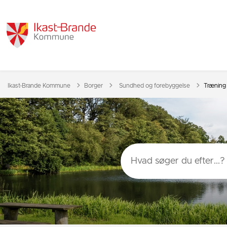
Tilbage til
Ikast-Brande Kommune
Borger
Sundhed og forebyggelse
Træning