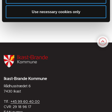
Du kan læse mere om det på
NemHandels hjemmeside.
Use necessary cookies only
Du kan også se mere om Nemhandel og serviceleverandører på
Digitaliseringsstyrelsens hjemmeside
.
Ikast-Brande Kommune
Rådhusstrædet 6
7430 Ikast
Tlf.:
+45 99 60 40 00
CVR: 29 18 96 17