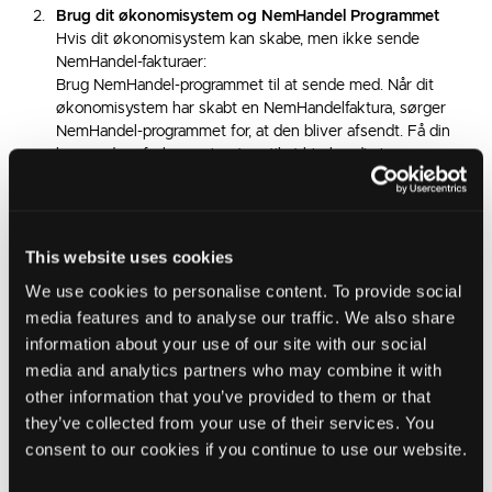
Brug dit økonomisystem og NemHandel Programmet
Hvis dit økonomisystem kan skabe, men ikke sende
NemHandel-fakturaer:
Brug NemHandel-programmet til at sende med. Når dit
økonomisystem har skabt en NemHandelfaktura, sørger
NemHandel-programmet for, at den bliver afsendt. Få din
leverandør af økonomisystem til at hjælpe dig i gang.
Download NemHandel-programmet
GRATIS her
Brug GRATIS NemHandel-Fakturablanket
This website uses cookies
Hvis du du ikke har et økonomisystem, kan du bruge den
elektroniske NemHandel-fakturablanket på
www.virk.dk
til
We use cookies to personalise content. To provide social
at sende en faktura til en kunde i det offentlige og til
media features and to analyse our traffic. We also share
virksomheder med EAN. Fakturablanketten er gratis.
information about your use of our site with our social
media and analytics partners who may combine it with
Se fakturablanketten
her
Se, hvordan du bruger
fakturablanketten
other information that you’ve provided to them or that
they’ve collected from your use of their services. You
consent to our cookies if you continue to use our website.
Betalingsløsning
Hvis du i dag har en samlet serviceløsning eller bruger