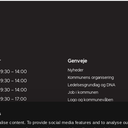
r
Genveje
Nyheder
9:30
–
14:00
Kommunens organisering
9:30
–
14:00
Ledelsesgrundlag og DNA
9:30
–
14:00
Job i kommunen
9:30
–
17:00
Logo og kommunevåben
Kort over kommunen
9:30
–
13:00
s
Livet her
ukket
ise content. To provide social media features and to analyse our
ukket