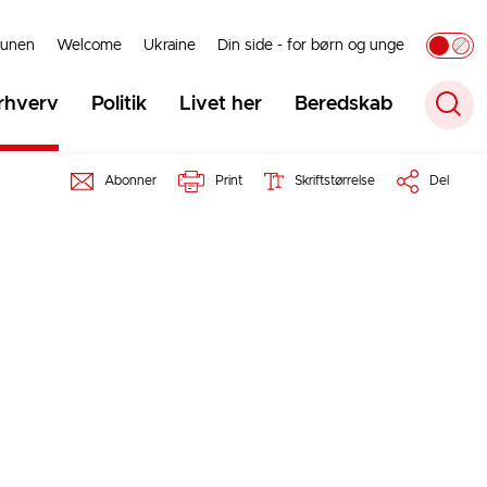
unen
Welcome
Ukraine
Din side - for børn og unge
rhverv
Politik
Livet her
Beredskab
Abonner
Print
Skriftstørrelse
Del