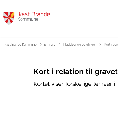
Tilbage til
Ikast-Brande Kommune
Erhverv
Tilladelser og bevillinger
Kort vedrø
Kort i relation til gravet
Kortet viser forskellige temaer i r