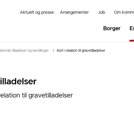
Aktuelt og presse
Arrangementer
Job
Om komm
Borger
E
rende tilladelser og bevillinger
Kort i relation til gravetilladelser
illadelser
elation til gravetilladelser