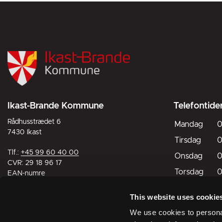
Ikast-Brande Kommune
Telefontide
Rådhusstrædet 6
Mandag
0
7430 Ikast
Tirsdag
0
Tlf.:
+45 99 60 40 00
Onsdag
0
CVR: 29 18 96 17
Torsdag
0
EAN-numre
Fredag
0
This website uses cookie
Lørdag
L
Digital post til og fra kommunen
We use cookies to personal
Søndag
L