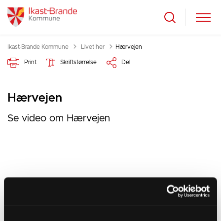
Tilbage til
Ikast-Brande Kommune
Livet her
Hærvejen
Print
Skriftstørrelse
Del
Hærvejen
Se video om Hærvejen