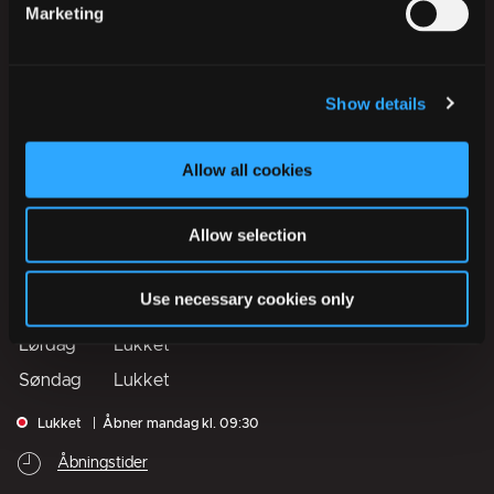
EAN-numre
Marketing
Digital post til og fra kommunen
Show details
Telefontider
Mandag
09:30
–
14:00
Allow all cookies
Tirsdag
09:30
–
14:00
Allow selection
Onsdag
09:30
–
14:00
Torsdag
09:30
–
17:00
Use necessary cookies only
Fredag
09:30
–
13:00
Lørdag
Lukket
Søndag
Lukket
Lukket
Åbner mandag kl. 09:30
Åbningstider