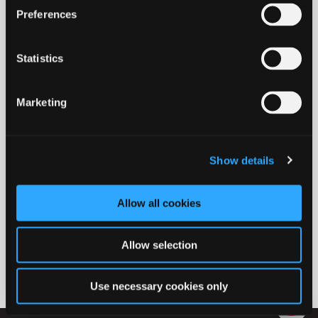
Preferences
Statistics
Marketing
25. feb. 2026
Handicapprisen
Show details
Kender du en ildsjæl, forening, virksomhed eller
organisation, der gør en særlig forskel for mennesker
Allow all cookies
med handicap i Ikast-Brande Kommune? Så kan du nu
indstille din kandidat til Handicapprisen 2026.
Allow selection
Use necessary cookies only