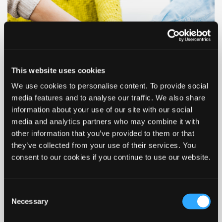
This website uses cookies
We use cookies to personalise content. To provide social
media features and to analyse our traffic. We also share
information about your use of our site with our social
24. feb. 2026
media and analytics partners who may combine it with
Handicaprådets medlemmer
other information that you’ve provided to them or that
Handicaprådet i Ikast-Brande Kommune består af 7
they’ve collected from your use of their services. You
medlemmer.
consent to our cookies if you continue to use our website.
Consent
Necessary
Selection