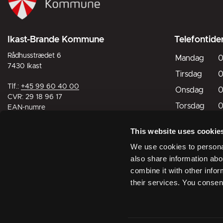
Ikast-Brande Kommune
Telefontide
Rådhusstrædet 6
Mandag
0
7430 Ikast
Tirsdag
0
Tlf.:
+45 99 60 40 00
Onsdag
0
CVR: 29 18 96 17
Torsdag
0
EAN-numre
Fredag
0
This website uses cookie
Lørdag
L
Digital post til og fra kommunen
We use cookies to personal
Søndag
L
also share information abo
combine it with other infor
Lukket
Åbn
their services. You consen
Åbningst