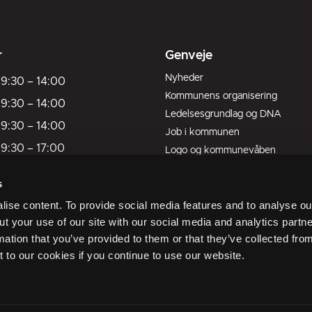
r
Genveje
Nyheder
9:30
–
14:00
Kommunens organisering
9:30
–
14:00
Ledelsesgrundlag og DNA
9:30
–
14:00
Job i kommunen
9:30
–
17:00
Logo og kommunevåben
Kort over kommunen
9:30
–
13:00
s
Livet her
ukket
ise content. To provide social media features and to analyse our
ukket
ut your use of our site with our social media and analytics part
mation that you’ve provided to them or that they’ve collected fro
er fredag kl. 09:30
t to our cookies if you continue to use our website.
ider