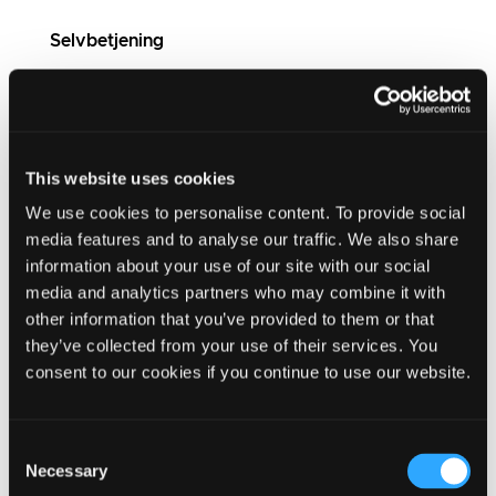
Selvbetjening
Link til selvbetjening
This website uses cookies
Problemer med selvbetjening?
We use cookies to personalise content. To provide social
Kontakt Den Digitale Hotline
media features and to analyse our traffic. We also share
Tel: 7020 0000
information about your use of our site with our social
media and analytics partners who may combine it with
Åbningstider:
other information that you’ve provided to them or that
Mandag - torsdag: 08.00 - 20.00
they’ve collected from your use of their services. You
Fredag: 08.00 - 16.00
consent to our cookies if you continue to use our website.
Søndag: 16.00 - 20.00
Consent
Necessary
Selection