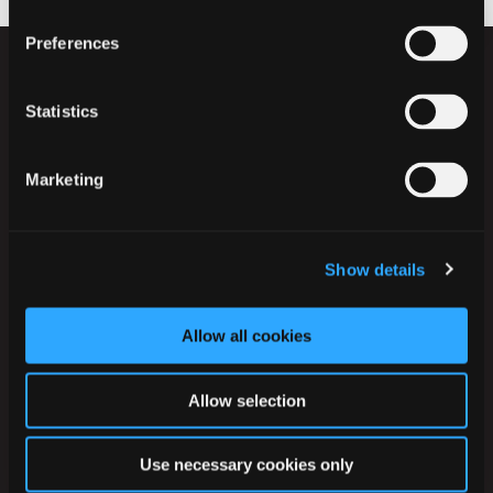
Preferences
Statistics
Marketing
Ikast-Brande Kommune
Rådhusstrædet 6
7430 Ikast
Show details
Tlf.:
+45 99 60 40 00
CVR: 29 18 96 17
EAN-numre
Allow all cookies
Allow selection
Digital post til og fra kommunen
Telefontider
Use necessary cookies only