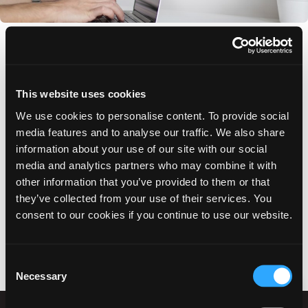
Du kan søge om hel eller delvis dækning af dine transportudgifter
under deltagelse i tilbud, samt hvis du har deltaget i en jobsamtale
langt væk.
This website uses cookies
Find blanketterne til at søge om dette via selvbetjeningsboksen.
We use cookies to personalise content. To provide social
media features and to analyse our traffic. We also share
information about your use of our site with our social
Selvbetjening
media and analytics partners who may combine it with
other information that you’ve provided to them or that
Søg om befordringsgodtgørelse
they’ve collected from your use of their services. You
Ansøgning om befordring ved jobsamtale
consent to our cookies if you continue to use our website.
Consent
Necessary
Selection