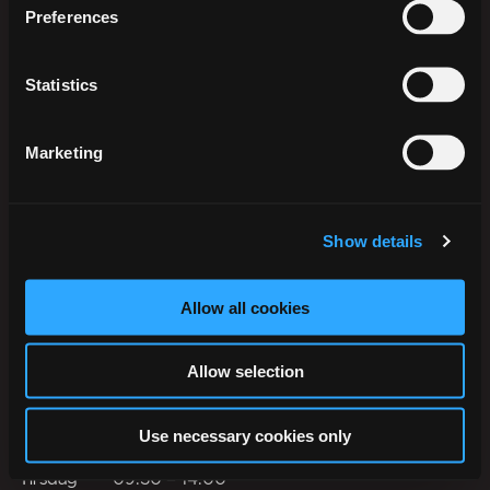
Preferences
Statistics
Ikast-Brande Kommune
Marketing
Rådhusstrædet 6
7430 Ikast
Tlf.:
+45 99 60 40 00
Show details
CVR: 29 18 96 17
EAN-numre
Allow all cookies
Digital post til og fra kommunen
Allow selection
Telefontider
Use necessary cookies only
Mandag
09:30
–
14:00
Tirsdag
09:30
–
14:00