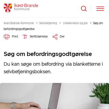
Tilbage til
Ikast-Brande Kommune
Selvbetjening
Uddannelse og job
Søg om
befordringsgodtgørelse
Print
Skriftstørrelse
Del
Søg om befordringsgodtgørelse
Du kan søge om befordring via blanketterne i
selvbetjeningsboksen.