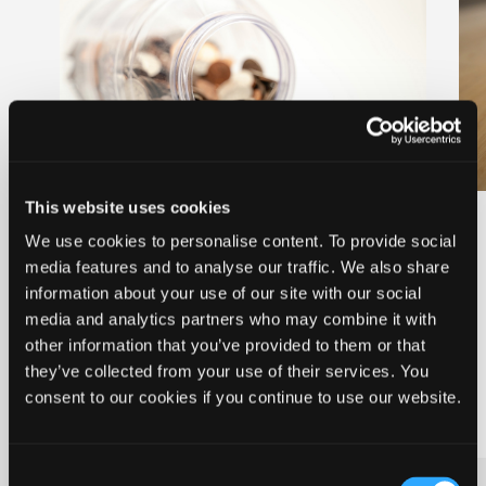
This website uses cookies
Enkeltydelser
We use cookies to personalise content. To provide social
media features and to analyse our traffic. We also share
I særlige tilfælde har du mulighed for at
søge om hjælp til enkeltudgifter, hvis du
information about your use of our site with our social
ikke selv kan betale. Du kan læse om
media and analytics partners who may combine it with
mulighederne for at søge herunder. Der
other information that you’ve provided to them or that
skal forventes en sagsbehandlingstid på op
they’ve collected from your use of their services. You
til 3 uger.
consent to our cookies if you continue to use our website.
Consent