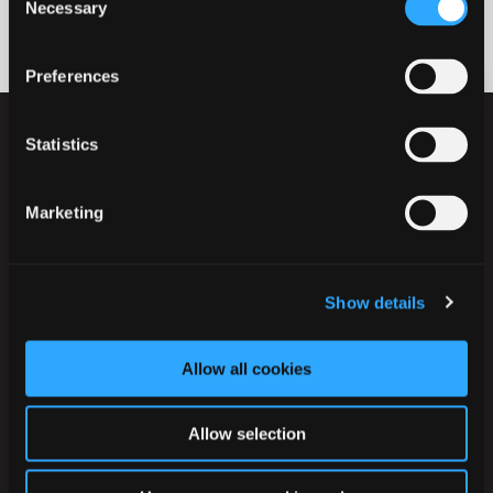
Necessary
Selection
Preferences
Statistics
Marketing
Ikast-Brande Kommune
Rådhusstrædet 6
Show details
7430 Ikast
Tlf.:
+45 99 60 40 00
Allow all cookies
CVR: 29 18 96 17
EAN-numre
Allow selection
Digital post til og fra kommunen