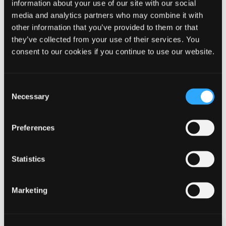
information about your use of our site with our social
Tlf. 9960 3155
media and analytics partners who may combine it with
Mobil. 2284 7944
other information that you’ve provided to them or that
they’ve collected from your use of their services. You
Mail:
tinlu@ikast-brande.dk
consent to our cookies if you continue to use our website.
Consent
Necessary
Selection
Pårørendekonsulent
Alis Dueholm Nielsen
Preferences
Tlf. 99 60 44 06
Mobil: 22 66 78 38
Statistics
Mail:
alini@ikast-brande.dk
Marketing