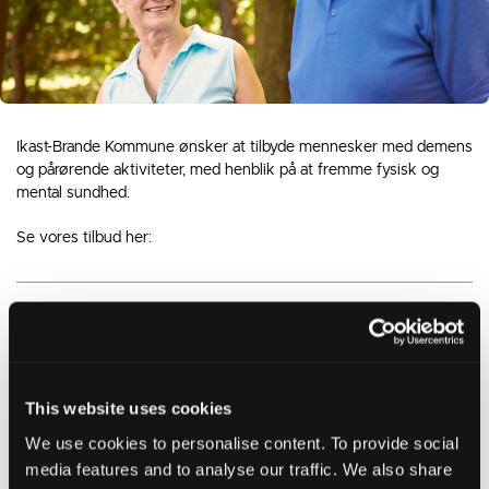
Ikast-Brande Kommune ønsker at tilbyde mennesker med demens
og pårørende aktiviteter, med henblik på at fremme fysisk og
mental sundhed.
Se vores tilbud her:
Aktivitet på Ruskjærholm - for dig med en
demenssygdom og pårørende
This website uses cookies
We use cookies to personalise content. To provide social
Udviklingskonsulent for demensområdet
media features and to analyse our traffic. We also share
Tina Lidegaard