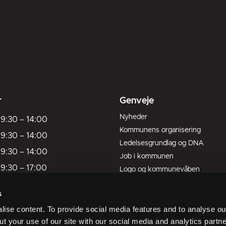
r
Genveje
Nyheder
9:30
–
14:00
Kommunens organisering
9:30
–
14:00
Ledelsesgrundlag og DNA
9:30
–
14:00
Job i kommunen
9:30
–
17:00
Logo og kommunevåben
Kort over kommunen
9:30
–
13:00
s
Livet her
ukket
ise content. To provide social media features and to analyse our
ukket
ut your use of our site with our social media and analytics part