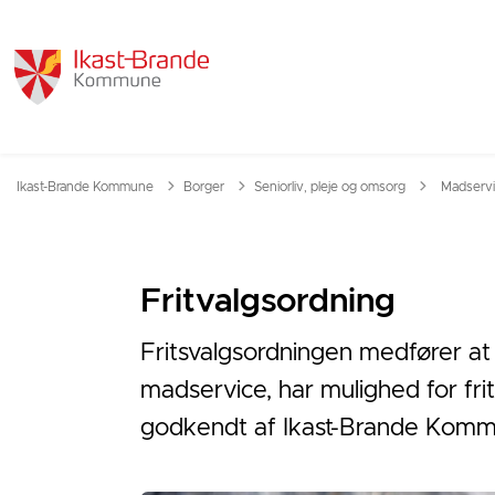
Tilbage til
Ikast-Brande Kommune
Borger
Seniorliv, pleje og omsorg
Madserv
Fritvalgsordning
Fritsvalgsordningen medfører at 
madservice, har mulighed for fri
godkendt af Ikast-Brande Komm