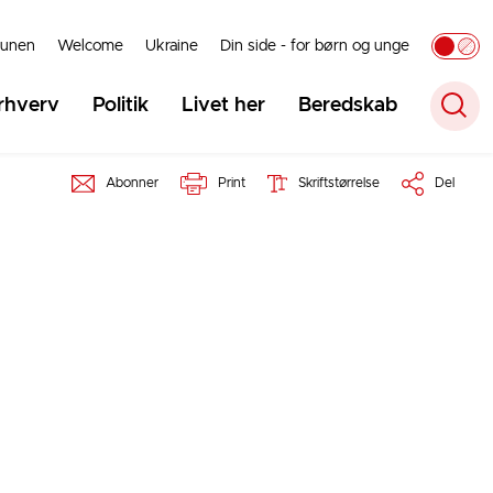
unen
Welcome
Ukraine
Din side - for børn og unge
rhverv
Politik
Livet her
Beredskab
Abonner
Print
Skriftstørrelse
Del