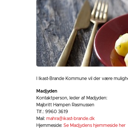
I Ikast-Brande Kommune vil der være mulighe
Madjyden
Kontaktperson, leder af Madjyden:
Majbritt Hampen Rasmussen
Tlf.: 9960 3619
Mail:
mahra@ikast-brande.dk
Hjemmeside:
Se Madjydens hjemmeside her