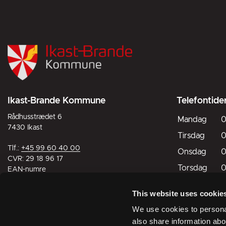
Ikast-Brande Kommune
Telefontide
Rådhusstrædet 6
Mandag
0
7430 Ikast
Tirsdag
0
Tlf.:
+45 99 60 40 00
Onsdag
0
CVR: 29 18 96 17
Torsdag
0
EAN-numre
Fredag
0
This website uses cookie
Lørdag
L
Digital post til og fra kommunen
We use cookies to personal
Søndag
L
also share information abo