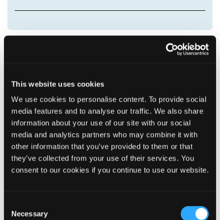
Center for Rådgivning og Myndighed Social
Tel: 99603180
This website uses cookies
We use cookies to personalise content. To provide social
Telefontid alle hverdage:
Kl. 9.00 – 12.00
media features and to analyse our traffic. We also share
information about your use of our site with our social
Mail:
Center_for_Radgivning_og_Myndighed_Social@ikast-
media and analytics partners who may combine it with
brande.dk
other information that you’ve provided to them or that
they’ve collected from your use of their services. You
Adresse:
consent to our cookies if you continue to use our website.
Sjællandsgade 6
7430 Ikast
Consent
Necessary
Selection