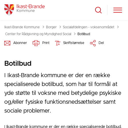
Ikast-Brande Kommune
Borger
Socialafdelingen - voksenområdet
Tilbage til
Center for Rådgivning og Myndighed Social
Botilbud
Abonner
Print
Skriftstørrelse
Del
Botilbud
I Ikast-Brande kommune er der en række
specialiserede botilbud, som har til formål at
yde støtte til voksne med betydelige psykiske
og/eller fysiske funktionsnedsættelser samt
sociale problemer.
I Ikast-Brande kommune er der en række specialiserede botilbud,