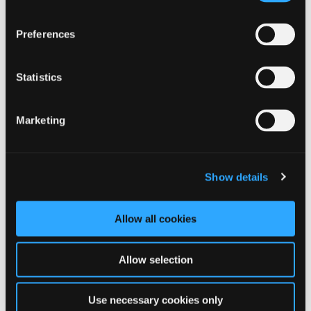
Centerleder, Center for Rådgivning og
Preferences
Myndighed Social
Mette Christensen
Statistics
Tlf.: 99603850
Mail:
metch@ikast-brande.dk
Marketing
Show details
Teamleder, Center for Rådgivning og
Myndighed Social
Allow all cookies
Sabrina Juel Therkelsen
Tlf.: 99603191
Mail:
sabjuth@ikast-brande.dk
Allow selection
Use necessary cookies only