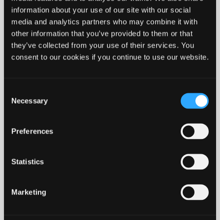
Asfaltarbejde 2026
information about your use of our site with our social
Udbud af serviceaftale på ventilationsanlæg til en
media and analytics partners who may combine it with
række KomUdbud-kommuner
other information that you’ve provided to them or that
they’ve collected from your use of their services. You
Udbud - husstandsindsamling af affald
consent to our cookies if you continue to use our website.
Consent
Necessary
Selection
Preferences
KUDA
Statistics
Ikast-Brande Kommunes dynamiske indkøbssystem til
anlægsopgaver på vejarealer.
Marketing