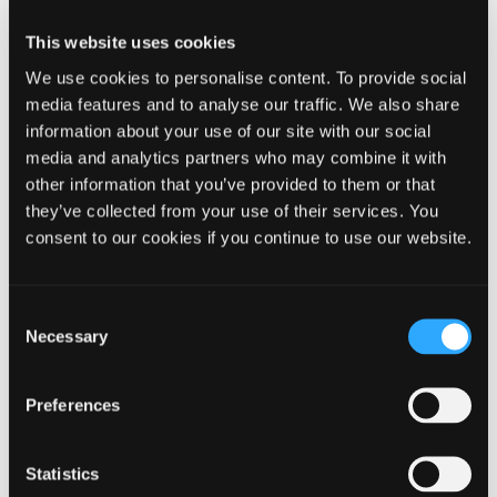
sang og musik.
This website uses cookies
We use cookies to personalise content. To provide social
media features and to analyse our traffic. We also share
Åbn alle
information about your use of our site with our social
media and analytics partners who may combine it with
Uddannelsens forløb
other information that you’ve provided to them or that
they’ve collected from your use of their services. You
consent to our cookies if you continue to use our website.
Materialer til vejledere og elever
Consent
Nyttige links
Necessary
Selection
Preferences
Kontakt
Fællessekretariatet Børn og Unge
Statistics
Sjællandsgade 6