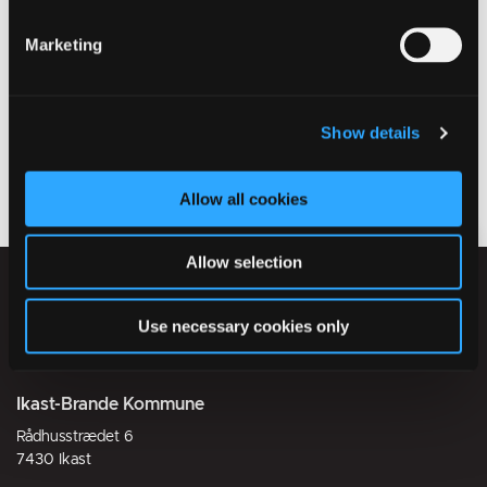
7430 Ikast
Marketing
Tel: 9960 5407
Mail:
faellessekretariatet_born_og_unge@ikast-brande.dk
Show details
Allow all cookies
Allow selection
Use necessary cookies only
Ikast-Brande Kommune
Rådhusstrædet 6
7430 Ikast