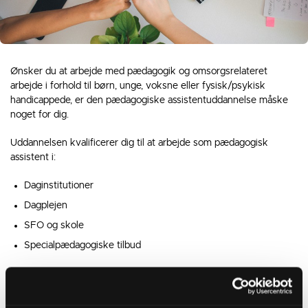
Ønsker du at arbejde med pædagogik og omsorgsrelateret
arbejde i forhold til børn, unge, voksne eller fysisk/psykisk
handicappede, er den pædagogiske assistentuddannelse måske
noget for dig.
Uddannelsen kvalificerer dig til at arbejde som pædagogisk
assistent i:
Daginstitutioner
Dagplejen
SFO og skole
Specialpædagogiske tilbud
Målet er, at du udvikler dig både personligt og fagligt, så du kan
blive en stærk praktiker, der kan igangsætte og tilpasse
pædagogiske aktiviteter såsom bevægelseslege, udendørslege,