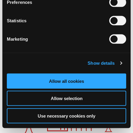
Preferences
Statistics
LANDZONETILLADELSE
Marketing
Skærlund Mosevej 15, 7330 Brande -
Landzonetilladelse til opførelse af en
garage/carport-bygning
Show details
Klagefristen er den 13. august 2026 -
Opførelse af en
garage/carport-bygning
Allow all cookies
Allow selection
Use necessary cookies only