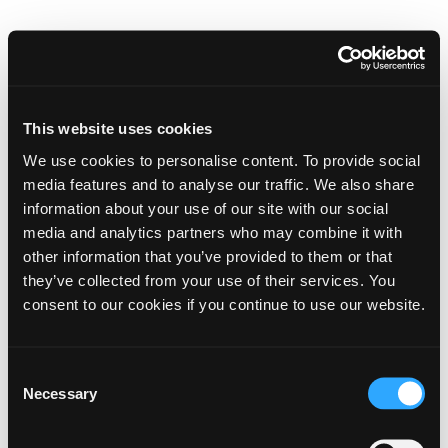
LANDZONETILLADELSE
Bøgeskovvej 2, 7430 Ikast -
Landzonetilladelse
This website uses cookies
We use cookies to personalise content. To provide social
Klagefristen er den 13. august 2026 -
Opførelse af en
antennemast på 42 meter med tilhørende teknikskab.
media features and to analyse our traffic. We also share
information about your use of our site with our social
media and analytics partners who may combine it with
other information that you’ve provided to them or that
they’ve collected from your use of their services. You
consent to our cookies if you continue to use our website.
Consent
Necessary
Selection