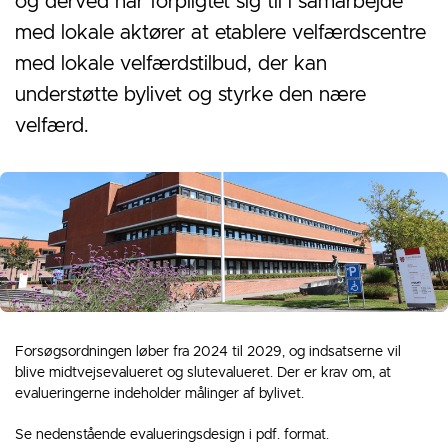
og derved har forpligtet sig til i samarbejde
med lokale aktører at etablere velfærdscentre
med lokale velfærdstilbud, der kan
understøtte bylivet og styrke den nære
velfærd.
Forsøgsordningen løber fra 2024 til 2029, og indsatserne vil
blive midtvejsevalueret og slutevalueret. Der er krav om, at
evalueringerne indeholder målinger af bylivet.
Se nedenstående evalueringsdesign i pdf. format.