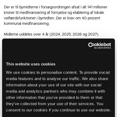
Der er til bymidterne i forsøgsordningen afsat i alt 141 millioner
kroner til medfinansiering af fornyelse og etablering af lokale
velfærdsfunktioner i bymidten. Der er krav om 40 procent
kommunal medfinansiering.
Midlerne uddeles over 4 år (2024, 2025, 2026 og 2027).
Ikast-Brande Kommune har som minimum fået tilsagn om
10.500.000 kroner.
This website uses cookies
We use cookies to personalise content. To provide social
Projektet ”Borger- og bibliotekshuset”
media features and to analyse our traffic. We also share
I slutningen af september sendte Ikast en ansøgning til Plan- og
information about your use of our site with our social
Landdistriktsstyrelsen om at få andel i de midler, der uddeles i
media and analytics partners who may combine it with
2024.
other information that you’ve provided to them or that
they’ve collected from your use of their services. You
Følgende er uddrag fra ansøgningen:
consent to our cookies if you continue to use our website.
Byrådet har en vision om at skabe en attraktiv og levende midtby,