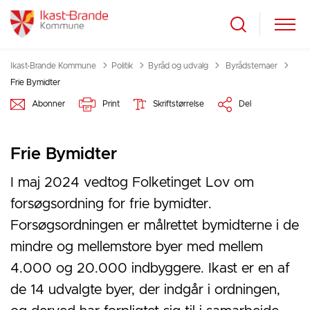
Tilbage til
Ikast-Brande Kommune
Politik
Byråd og udvalg
Byrådstemaer
Frie Bymidter
Abonner
Print
Skriftstørrelse
Del
Frie Bymidter
I maj 2024 vedtog Folketinget Lov om
forsøgsordning for frie bymidter.
Forsøgsordningen er målrettet bymidterne i de
mindre og mellemstore byer med mellem
4.000 og 20.000 indbyggere. Ikast er en af
de 14 udvalgte byer, der indgår i ordningen,