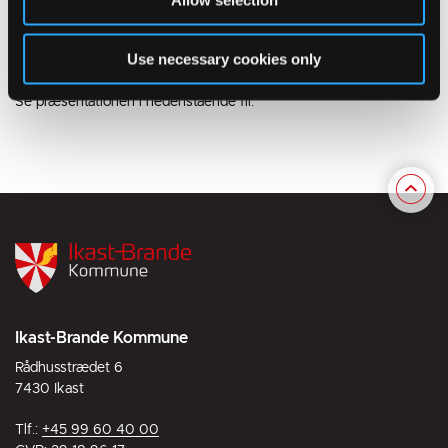
Allow selection
Præsentation af indretningen af Borger- og bibliotekshuset fandt
sted på Byrådets dialogmøde den 4. december 2024 og for
Use necessary cookies only
borgere og brugere af huset den 10. december 2024.
Se præsentationen i nedenstående fil.
Ikast-Brande Kommune
Rådhusstrædet 6
7430 Ikast
Tlf.:
+45 99 60 40 00