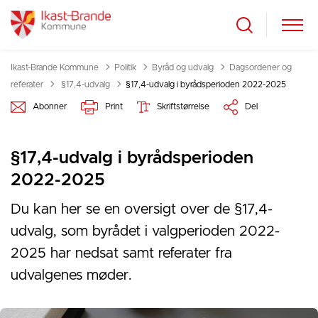
Ikast-Brande Kommune
Politik
Byråd og udvalg
Dagsordener og
Tilbage til
referater
§17,4-udvalg
§17,4-udvalg i byrådsperioden 2022-2025
Abonner
Print
Skriftstørrelse
Del
§17,4-udvalg i byrådsperioden
2022-2025
Du kan her se en oversigt over de §17,4-
udvalg, som byrådet i valgperioden 2022-
2025 har nedsat samt referater fra
udvalgenes møder.