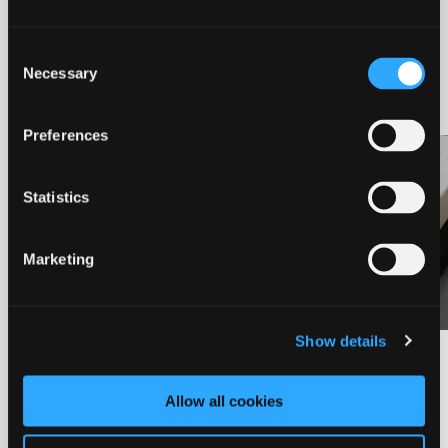
Se §17,4-udvalgene fra andre
Consent
byrådsperioder
Necessary
Selection
Preferences
Statistics
Marketing
Show details
§17,4-udvalg i byrådsperioden 2026-
2030
Allow all cookies
Du kan her se en oversigt over de §17,4-
udvalg, som byrådet i denne valgperiode