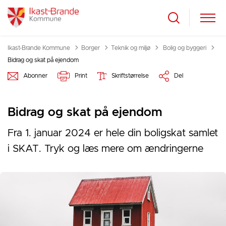
Tilbage til
Ikast-Brande Kommune
Borger
Teknik og miljø
Bolig og byggeri
Bidrag og skat på ejendom
Abonner
Print
Skriftstørrelse
Del
Bidrag og skat på ejendom
Fra 1. januar 2024 er hele din boligskat samlet
i SKAT. Tryk og læs mere om ændringerne