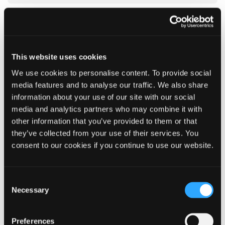
Åbn alle
This website uses cookies
Betaling af ejendomsbidrag
We use cookies to personalise content. To provide social
media features and to analyse our traffic. We also share
Opgørelse vand og spildevand
information about your use of our site with our social
media and analytics partners who may combine it with
other information that you’ve provided to them or that
Ejendomsvurdering
they’ve collected from your use of their services. You
consent to our cookies if you continue to use our website.
Bidrag og afgifter
Consent
Afgift til staten for ledningsført vand og spildevand -
Necessary
Selection
takster
Preferences