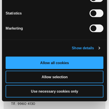
Skorstensfejer - takster og kontaktinfo
Statistics
Indberetning af vandforbrug ift. spildevandsafgift
Marketing
Fra- og tilmelding af indefrysningsordning af
grundskyld
Show details
Ejendomsbidrag
Allow all cookies
Bidragsbillet
Kontakt Ejendomsdata
Allow selection
Tlf.: 9960 3260
Mail:
ejendomsskat@ikast-brande.dk
Use necessary cookies only
Betaling:
Kontakt Betalingskontoret
Tlf.: 9960 4130