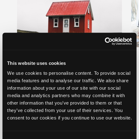
Bidrag og skat på ejendom
This website uses cookies
Fra 1. januar 2024 er hele din boligskat
We use cookies to personalise content. To provide social
samlet i SKAT. Tryk og læs mere om
media features and to analyse our traffic. We also share
ændringerne
information about your use of our site with our social
media and analytics partners who may combine it with
other information that you’ve provided to them or that
they’ve collected from your use of their services. You
consent to our cookies if you continue to use our website.
Consent