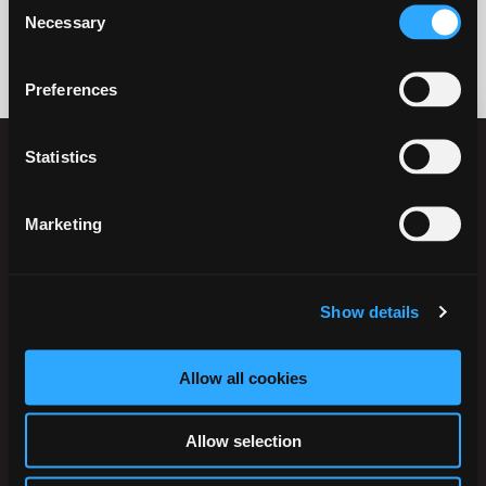
Necessary
Selection
Preferences
Statistics
Marketing
Ikast-Brande Kommune
Rådhusstrædet 6
Show details
7430 Ikast
Tlf.:
+45 99 60 40 00
Allow all cookies
CVR: 29 18 96 17
EAN-numre
Allow selection