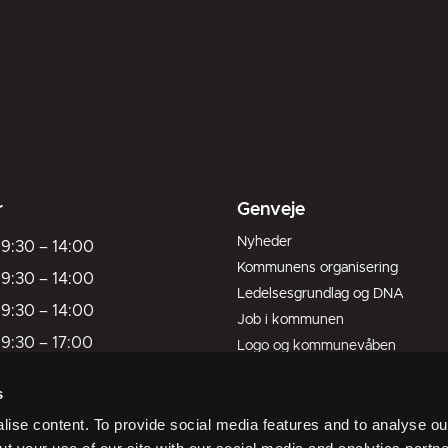
r
Genveje
Nyheder
9:30
–
14:00
Kommunens organisering
9:30
–
14:00
Ledelsesgrundlag og DNA
9:30
–
14:00
Job i kommunen
9:30
–
17:00
Logo og kommunevåben
Kort over kommunen
9:30
–
13:00
s
Livet her
ukket
ise content. To provide social media features and to analyse our
ukket