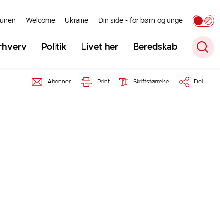
unen
Welcome
Ukraine
Din side - for børn og unge
rhverv
Politik
Livet her
Beredskab
Abonner
Print
Skriftstørrelse
Del