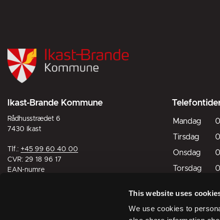
Ikast-Brande Kommune
Telefontide
Rådhusstrædet 6
Mandag
0
7430 Ikast
Tirsdag
0
Tlf.:
+45 99 60 40 00
Onsdag
0
CVR: 29 18 96 17
Torsdag
0
EAN-numre
Fredag
0
This website uses cookie
Lørdag
L
Digital post til og fra kommunen
We use cookies to personal
Søndag
L