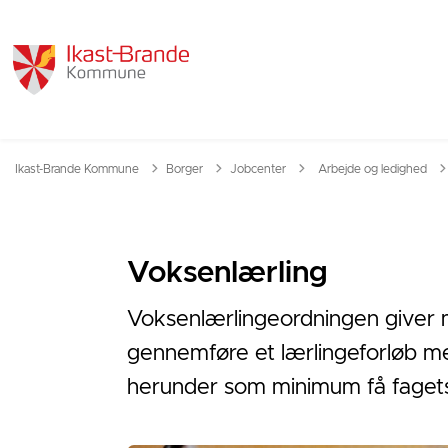
Tilbage til
Ikast-Brande Kommune
Borger
Jobcenter
Arbejde og ledighed
Voksenlærling
Voksenlærlingeordningen giver m
gennemføre et lærlingeforløb me
herunder som minimum få fagets