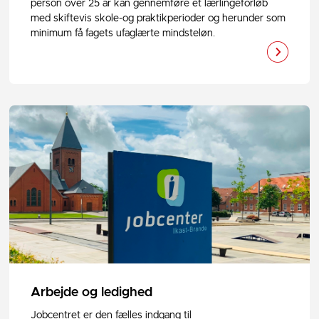
person over 25 år kan gennemføre et lærlingeforløb
med skiftevis skole-og praktikperioder og herunder som
minimum få fagets ufaglærte mindsteløn.
Arbejde og ledighed
Jobcentret er den fælles indgang til