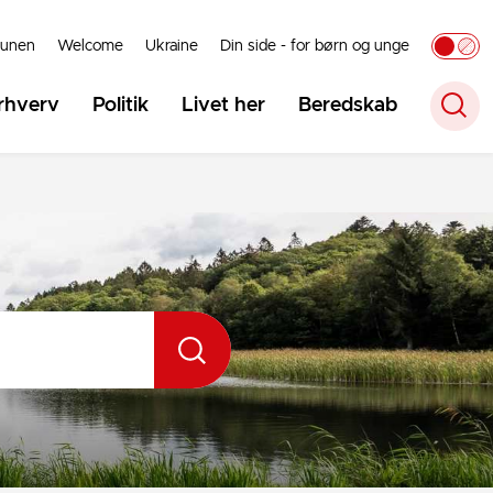
unen
Welcome
Ukraine
Din side - for børn og unge
rhverv
Politik
Livet her
Beredskab