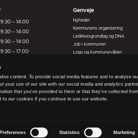
r
Genveje
Nyheder
9:30
–
14:00
Kommunens organisering
9:30
–
14:00
Ledelsesgrundlag og DNA
9:30
–
14:00
Job i kommunen
9:30
–
17:00
Logo og kommunevåben
Kort over kommunen
9:30
–
13:00
s
Livet her
ukket
ise content. To provide social media features and to analyse our
ukket
ut your use of our site with our social media and analytics part
mation that you’ve provided to them or that they’ve collected fro
er mandag kl. 09:30
t to our cookies if you continue to use our website.
ider
Preferences
Statistics
Marketing