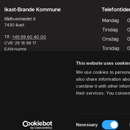
Ikast-Brande Kommune
Telefontide
Rådhusstrædet 6
Mandag
0
7430 Ikast
Tirsdag
0
Tlf.:
+45 99 60 40 00
Onsdag
0
CVR: 29 18 96 17
Torsdag
0
EAN-numre
Fredag
0
This website uses cookie
Lørdag
L
Digital post til og fra kommunen
We use cookies to personal
Søndag
L
also share information abo
combine it with other infor
Lukket
Åbn
their services. You consen
Åbningst
Consent
Facebook
Linkedin
Instagram
Necessary
Selection