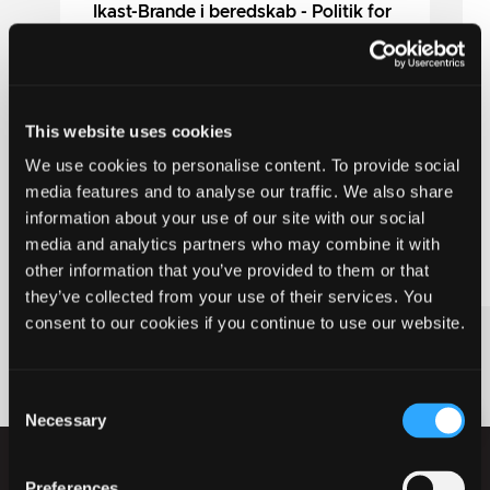
Ikast-Brande i beredskab - Politik for
veteraner og beredskabstjeneste
Ikast-Brande Kommune har med afsæt i
budget 2026-29 udarbejdet en ny
veteranpolitik under overskriften “Ikast-
This website uses cookies
Brande i beredskab”. Politikken samler både
indsatsen for veteraner og mulighederne
We use cookies to personalise content. To provide social
for tjenestefri til medarbejdere med
media features and to analyse our traffic. We also share
uniformeret tjeneste.
information about your use of our site with our social
media and analytics partners who may combine it with
other information that you’ve provided to them or that
they’ve collected from your use of their services. You
consent to our cookies if you continue to use our website.
Consent
Necessary
Selection
Preferences