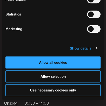
Statistics
Ikast-Brande Kommune
Rådhusstrædet 6
Marketing
7430 Ikast
Tlf.:
+45 99 60 40 00
CVR: 29 18 96 17
Show details
EAN-numre
Allow all cookies
Digital post til og fra kommunen
Allow selection
Telefontider
Mandag
09:30
–
14:00
Use necessary cookies only
Tirsdag
09:30
–
14:00
Onsdag
09:30
–
14:00