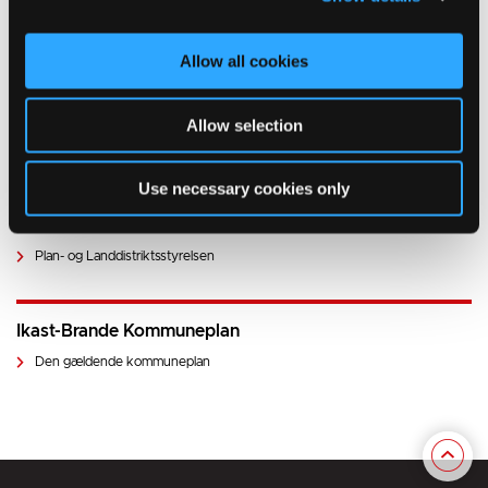
Oplysningsskema ved anmodning og udarbejdelse af lokalplaner
Folder om terrænregulering
Allow all cookies
Relevante links
Allow selection
Offentliggørelser og høringer
Klagevejledning og retsvirkning
Use necessary cookies only
Grundejerforeninger
Plan- og Landdistriktsstyrelsen
Ikast-Brande Kommuneplan
Den gældende kommuneplan