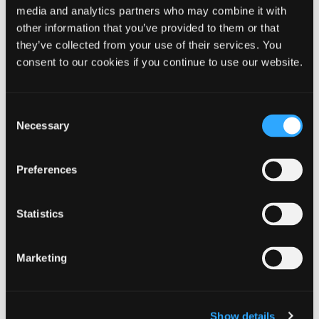
Bygherrevejledningen her
media and analytics partners who may combine it with
other information that you’ve provided to them or that
Du kan hente Oplysningsskemaet her
they’ve collected from your use of their services. You
Du kan hente folder om Terrænregulering her
consent to our cookies if you continue to use our website.
Du kan læse mere om lokalplaner
her
Consent
Necessary
Selection
Kontakt Plan og Udvikling
Preferences
Hvis du har spørgsmål, er du velkommen
til at kontakte Plan og Udvikling på tlf. 9960 3350
Statistics
Marketing
Bygherrevejledning for lokalplanlægning
Bygherrevejledning Ikast-Brande Kommune
Show details