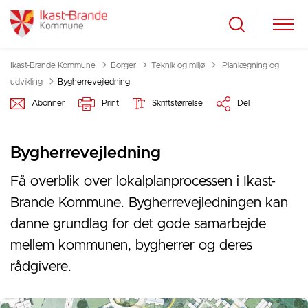
Tilbage til
Ikast-Brande Kommune
Borger
Teknik og miljø
Planlægning og
udvikling
Bygherrevejledning
Abonner
Print
Skriftstørrelse
Del
Bygherrevejledning
Få overblik over lokalplanprocessen i Ikast-
Brande Kommune. Bygherrevejledningen kan
danne grundlag for det gode samarbejde
mellem kommunen, bygherrer og deres
rådgivere.